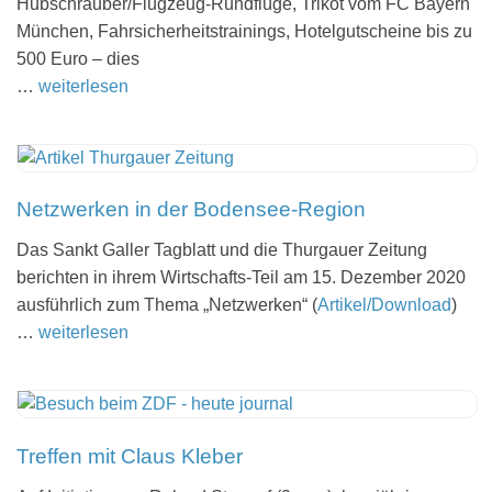
Hubschrau­ber/­Flug­zeug-Rund­flüge, Trikot vom FC Bayern
München, Fahr­si­cher­heits­trai­nings, Hotel­gut­scheine bis zu
500 Euro – dies
…
weiterlesen
Netzwerken in der Bodensee-Region
Das Sankt Galler Tag­blatt und die Thur­gauer Zeitung
bericht­en in ihrem Wirt­schafts-Teil am 15. Dezem­ber 2020
aus­führlich zum The­ma „Net­zw­erken“ (
Artikel/Download
)
…
weiterlesen
Treffen mit Claus Kleber