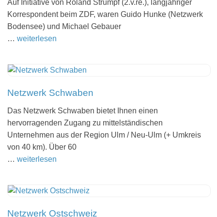
Auf Initia­tive von Roland Strumpf (2.v.re.), lang­jäh­ri­ger
Korre­spon­dent beim ZDF, waren Guido Hunke (Netz­werk
Boden­see) und Michael Gebauer
…
weiterlesen
Netzwerk Schwaben
Das Netz­werk Schwa­ben bietet Ihnen einen
hervor­ra­gen­den Zugang zu mittel­stän­di­schen
Unter­neh­men aus der Region Ulm / Neu-Ulm (+ Umkreis
von 40 km). Über 60
…
weiterlesen
Netzwerk Ostschweiz