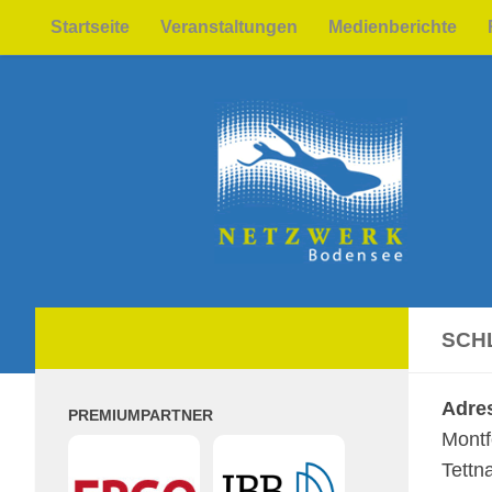
Startseite
Veranstaltungen
Medienberichte
Zum Inhalt springen
SCH
Adre
PREMIUMPARTNER
Mont­fo
Tettn