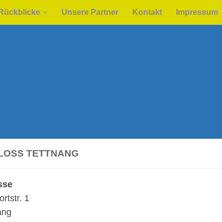
Rückblicke
Unsere Partner
Kontakt
Impressum
LOSS TETTNANG
sse
rt­str. 1
ang