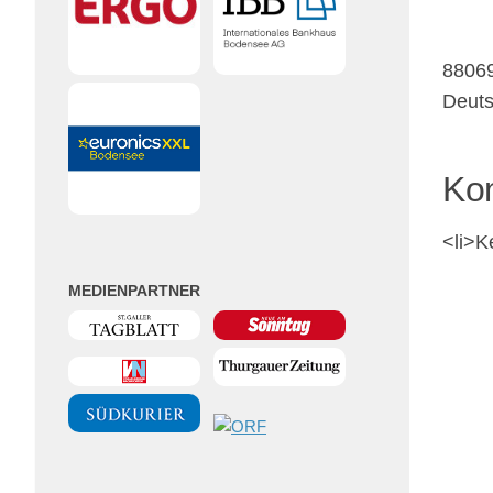
8806
Deut
Ko
<li>K
MEDIENPARTNER