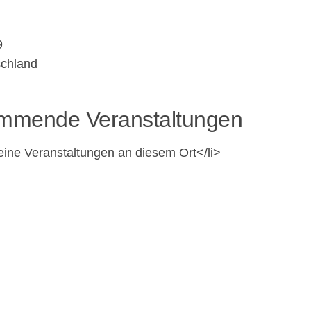
9
schland
mmende Veranstaltungen
eine Veran­stal­tun­gen an diesem Ort</li>