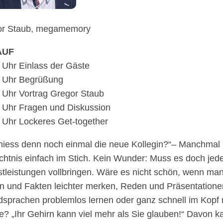
or Staub, megamemory
AUF
 Uhr Einlass der Gäste
 Uhr Begrüßung
 Uhr Vortrag Gregor Staub
 Uhr Fragen und Diskussion
 Uhr Locke­res Get-together
hiess denn noch einmal die neue Kolle­gin?“– Manch­mal 
ht­nis einfach im Stich. Kein Wunder: Muss es doch jed
t­leis­tun­gen voll­brin­gen. Wäre es nicht schön, wenn m
n und Fakten leich­ter merken, Reden und Präsen­ta­tio­nen
­spra­chen problem­los lernen oder ganz schnell im Kopf 
e? „Ihr Gehirn kann viel mehr als Sie glau­ben!“ Davon 