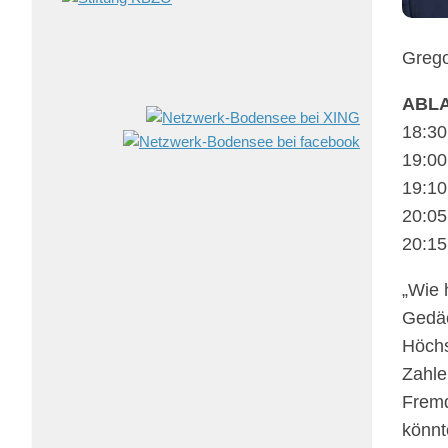
Greg
ABL
18:30
19:00
19:10
20:05
20:15
„Wie 
Gedäc
Höchs
Zahle
Fremd
könnt