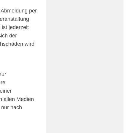
ger Abmel­dung per
ran­stal­tung
st jeder­zeit
sich der
ch­schä­den wird
zur
­re
 einer
in allen Medi­en
d nur nach