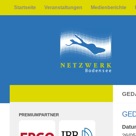
Startseite
Veranstaltungen
Medienberichte
Zum Inhalt springen
GED
GED
PREMIUMPARTNER
Datu
26/05