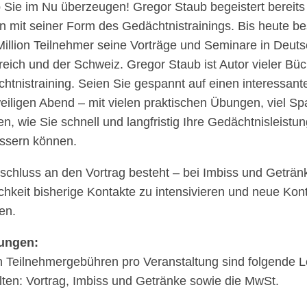
 Sie im Nu über­zeu­gen! Gregor Staub begeis­tert bereits
n mit seiner Form des Gedächt­nis­trai­nings. Bis heute b
Million Teil­neh­mer seine Vorträge und Semi­nare in Deuts
­reich und der Schweiz. Gregor Staub ist Autor vieler 
t­nis­trai­ning. Seien Sie gespannt auf einen inter­es­san­
wei­li­gen Abend – mit vielen prak­ti­schen Übun­gen, viel 
en, wie Sie schnell und lang­fris­tig Ihre Gedächt­nis­leis­t
s­sern können.
schluss an den Vortrag besteht – bei Imbiss und Geträn­
h­keit bishe­rige Kontakte zu inten­si­vie­ren und neue Kon
en.
tun­gen:
 Teil­neh­mer­ge­büh­ren pro Veran­stal­tung sind folgende L
l­ten: Vortrag, Imbiss und Getränke sowie die MwSt.