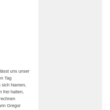
lässt uns unser
en Tag
an sich Namen,
 frei halten,
rech­nen
kann Gregor