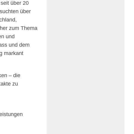
 seit über 20
esuch­ten über
ch­land,
Bücher zum Thema
ten und
Spass und dem
ung markant
ken – die
takte zu
eis­tun­gen