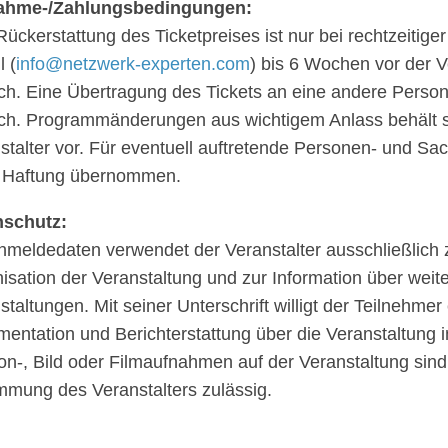
nahme-/Zah­lungs­be­din­gun­gen:
ück­erstat­tung des Ticket­prei­ses ist nur bei recht­zei­ti­
l (
info@​netzwerk-​experten.​com
) bis 6 Wochen vor der Ve
ch. Eine Über­tra­gung des Tickets an eine andere Person i
ch. Programm­än­de­run­gen aus wich­ti­gem Anlass behält 
stal­ter vor. Für even­tu­ell auftre­tende Perso­nen- und Sa
 Haftung übernommen.
­schutz:
mel­de­da­ten ver­wen­det der Ver­an­stal­ter aus­schließ­lich 
i­sa­ti­on der Ver­an­stal­tung und zur Infor­ma­ti­on über wei­te
­stal­tun­gen. Mit sei­ner Unter­schrift wil­ligt der Teil­neh­mer
en­ta­ti­on und Bericht­erstat­tung über die Ver­an­stal­tung 
on‑, Bild oder Film­auf­nah­men auf der Ver­an­stal­tung sin
­mung des Ver­an­stal­ters zulässig.