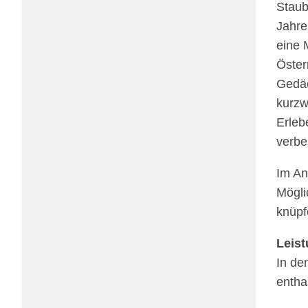
Staub
Jahre
eine 
Öster
Gedäch
kurz­
Erle­b
verbe
Im An
Möglic
knüpf
Leis­
In den
entha