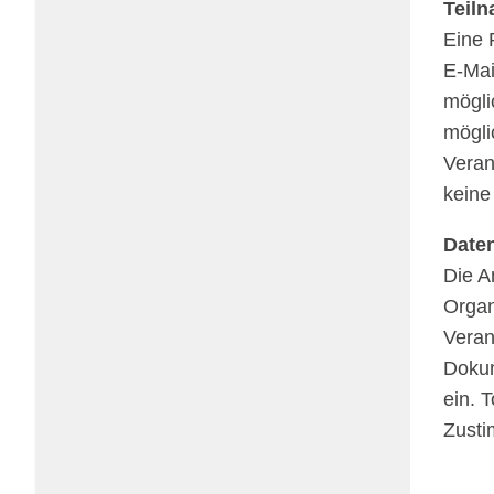
Teil­
Eine R
E‑Mai
mögli
mögli
Veran­
keine
Daten
Die An
Orga­n
Ver­an
Doku­m
ein. T
Zustim