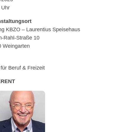
 Uhr
stal­tungs­ort
tung KBZO – Lauren­tius Spei­se­haus
n-Rahl-Straße 10
 Weingarten
für Beruf & Freizeit
ERENT