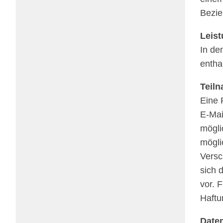
Bezie
Leis­
In den
entha
Teil­
Eine R
E‑Mai
mögli
mögli
Versc
sich d
vor. F
Haft
Daten