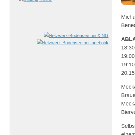
Micha
Bene­
ABL
18:30
19:00
19:10
20:15
Meckat
Braue­
Mecka
Bier­
Selbs
einem 