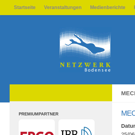
Startseite
Veranstaltungen
Medienberichte
Zum Inhalt springen
MEC
MEC
PREMIUMPARTNER
Datu
25/06