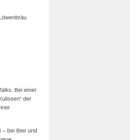
 Löwen­bräu
Talks. Bei einer
Kulis­sen“ der
einer
t – bei Bier und
 neue