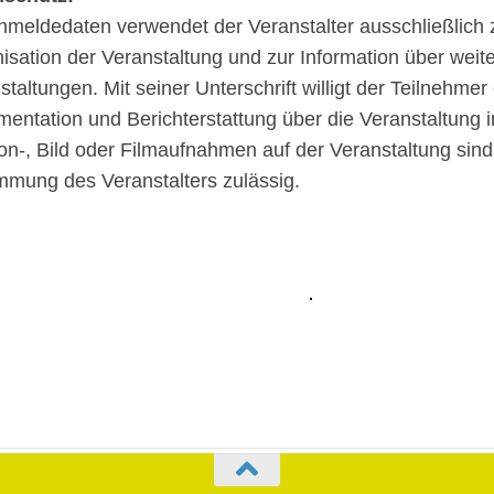
mel­de­da­ten ver­wen­det der Ver­an­stal­ter aus­schließ­lich 
i­sa­ti­on der Ver­an­stal­tung und zur Infor­ma­ti­on über wei­te
­stal­tun­gen. Mit sei­ner Unter­schrift wil­ligt der Teil­neh­mer
en­ta­ti­on und Bericht­erstat­tung über die Ver­an­stal­tung 
on‑, Bild oder Film­auf­nah­men auf der Ver­an­stal­tung sin
­mung des Ver­an­stal­ters zulässig.