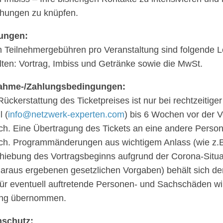
­hun­gen zu knüpfen.
tun­gen:
 Teil­neh­mer­ge­büh­ren pro Veran­stal­tung sind folgende L
l­ten: Vortrag, Imbiss und Getränke sowie die MwSt.
nahme-/Zah­lungs­be­din­gun­gen:
ück­erstat­tung des Ticket­prei­ses ist nur bei recht­zei­ti­
l (
info@​netzwerk-​experten.​com
) bis 6 Wochen vor der Ve
ch. Eine Über­tra­gung des Tickets an eine andere Person i
ch. Programm­än­de­run­gen aus wich­ti­gem Anlass (wie z.B
hie­bung des Vortrags­be­ginns aufgrund der Corona-Situa
araus erge­be­nen gesetz­li­chen Vorga­ben) behält sich der
ür even­tu­ell auftre­tende Perso­nen- und Sach­schä­den w
ung übernommen.
­schutz: