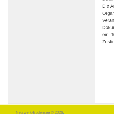
Die An
Orga­n
Ver­an
Doku­m
ein. T
Zustim
Netzwerk-Bodensee © 2026
.