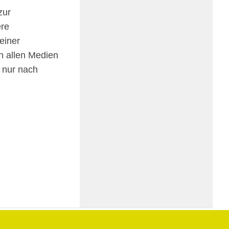
zur
­re
 einer
in allen Medi­en
d nur nach