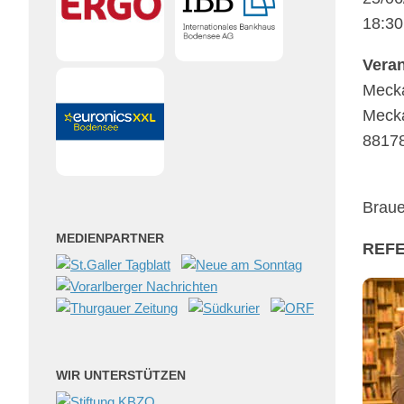
18:30
Veran­
Mecka
Mecka
88178
Braue­
MEDIENPARTNER
REF
WIR UNTERSTÜTZEN