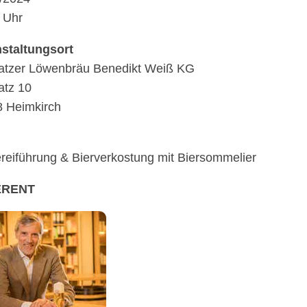
 Uhr
stal­tungs­ort
t­zer Löwen­bräu Bene­dikt Weiß KG
tz 10
 Heimkirch
rei­füh­rung & Bier­ver­kos­tung mit Biersommelier
ERENT