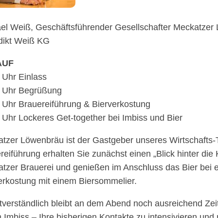
el Weiß, Geschäfts­füh­ren­der Gesell­schaf­ter Meckat­zer
dikt Weiß KG
AUF
 Uhr Einlass
 Uhr Begrüßung
 Uhr Braue­rei­füh­rung & Bierverkostung
 Uhr Locke­res Get-toge­ther bei Imbiss und Bier
­zer Löwen­bräu ist der Gast­ge­ber unse­res Wirt­schafts-
rei­füh­rung erhal­ten Sie zunächst einen „Blick hinter die 
t­zer Braue­rei und genie­ßen im Anschluss das Bier bei 
ver­kos­tung mit einem Biersommelier.
t­ver­ständ­lich bleibt an dem Abend noch ausrei­chend Zei
Imbiss – Ihre bishe­ri­gen Kontakte zu inten­si­vie­ren und