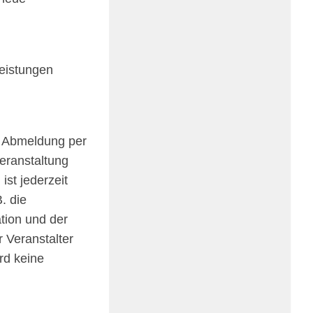
eis­tun­gen
ger Abmel­dung per
ran­stal­tung
st jeder­zeit
. die
­tion und der
 Veran­stal­ter
ird keine