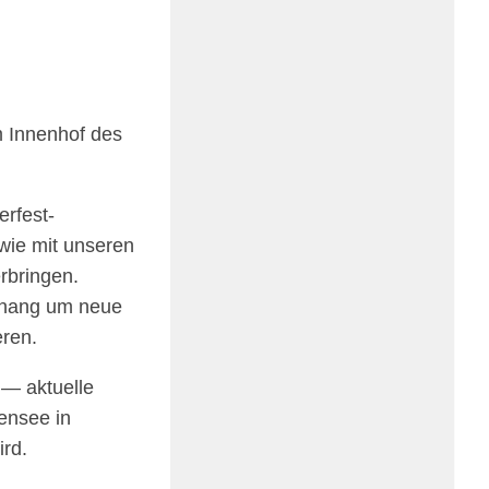
m Innen­hof des
r­fest-
ie mit unse­ren
rbrin­gen.
t­nang um neue
eren.
— aktu­elle
en­see in
ird.