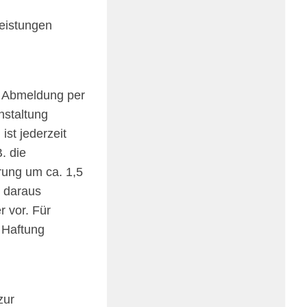
eis­tun­gen
ger Abmel­dung per
stal­tung
st jeder­zeit
. die
rung um ca. 1,5
h daraus
er vor. Für
e Haftung
zur