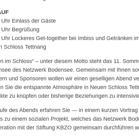
AUF
 Uhr Einlass der Gäste
 Uhr Begrüßung
 Uhr Locke­res Get-toge­ther bei Imbiss und Geträn­ken i
 Schloss Tettnang
rn im Schloss“ – unter diesem Motto steht das 11. Somme
­see des Netz­werk Boden­see. Gemein­sam mit Ihnen sow
ern und Spon­so­ren wollen wir einen gesel­li­gen Abend ve
n Sie die entspannte Atmo­sphäre in Neuen Schloss Tet
kte zu knüp­fen oder bishe­rige Bezie­hun­gen zu intensivi
ufe des Abends erfah­ren Sie — in einem kurzen Vortrag 
ls zu einem sozia­len Projekt, welches das Netz­werk Bod
­ra­tion mit der Stif­tung KBZO gemein­sam durch­füh­ren w