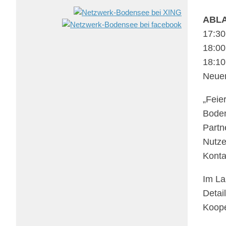
ABL
17:30
18:00
18:10
Neuen
„Feie
Boden
Part­n
Nutze
Konta
Im La
Detai
Koope