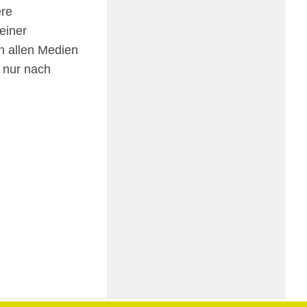
ere
 einer
 in allen Medien
d nur nach