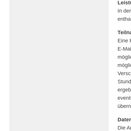
Leis­
In den
entha
Teil­
Eine R
E‑Mai
mögli
mögli
Versc
Stun­
erge­b
even­
über
Daten
Die An