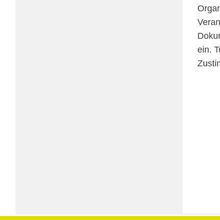
Orga­n
Veran­
Doku­m
ein. T
Zusti