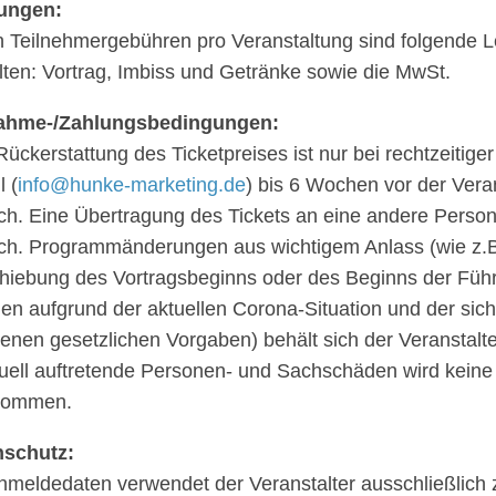
tun­gen:
 Teil­neh­mer­ge­büh­ren pro Veran­stal­tung sind folgende L
l­ten: Vortrag, Imbiss und Getränke sowie die MwSt.
nahme-/Zah­lungs­be­din­gun­gen:
ück­erstat­tung des Ticket­prei­ses ist nur bei recht­zei­ti­
l (
info@​hunke-​marketing.​de
) bis 6 Wochen vor der Veran­
ch. Eine Über­tra­gung des Tickets an eine andere Person i
ch. Programm­än­de­run­gen aus wich­ti­gem Anlass (wie z.B
hie­bung des Vortrags­be­ginns oder des Beginns der Füh
den aufgrund der aktu­el­len Corona-Situa­tion und der sic
e­nen gesetz­li­chen Vorga­ben) behält sich der Veran­stal­t
tu­ell auftre­tende Perso­nen- und Sach­schä­den wird kein
nommen.
­schutz:
mel­de­da­ten verwen­det der Veran­stal­ter ausschließ­lich 