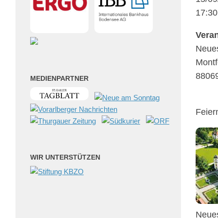
17:30
Veran­
Neues
Mont­f
88069
MEDIENPARTNER
Feier
WIR UNTERSTÜTZEN
Neues