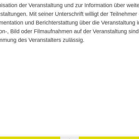
i­sa­tion der Veran­stal­tung und zur Infor­ma­tion über weit
stal­tun­gen. Mit seiner Unter­schrift willigt der Teil­neh­mer
en­ta­tion und Bericht­erstat­tung über die Veran­stal­tung
on‑, Bild oder Film­auf­nah­men auf der Veran­stal­tung sin
m­mung des Veran­stal­ters zulässig.