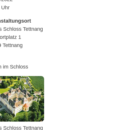
 Uhr
stal­tungs­ort
 Schloss Tett­nang
ort­platz 1
 Tettnang
n im Schloss
 Schloss Tettnang